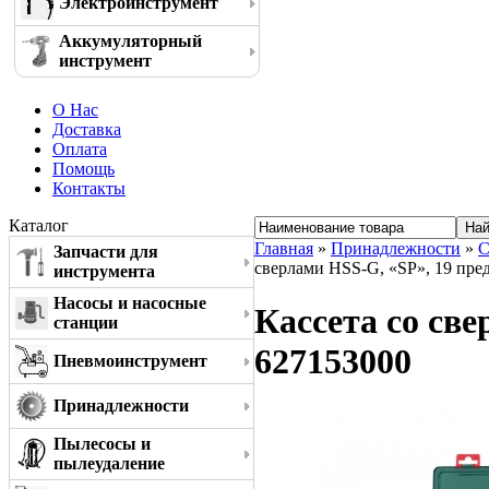
Электроинструмент
Аккумуляторный
инструмент
О Нас
Доставка
Оплата
Помощь
Контакты
Каталог
Главная
»
Принадлежности
»
С
Запчасти для
сверлами HSS-G, «SP», 19 пре
инструмента
Насосы и насосные
Кассета со све
станции
627153000
Пневмоинструмент
Принадлежности
Пылесосы и
пылеудаление