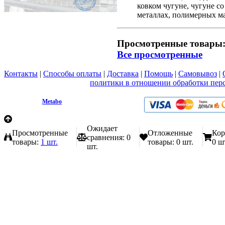
ковком чугуне, чугуне с
металлах, полимерных ма
Просмотренные товары
Все просмотренные
Контакты
|
Способы оплаты
|
Доставка
|
Помощь
|
Самовывоз
|
Вы принимаете условия
политики в отношении обработки пер
любой форме обратной связи на сайте metabo1.ru
© 2009 - 2026.
Metabo
Эл. почта: info@metabo1.ru
Ожидает
Просмотренные
Отложенные
Кор
сравнения:
0
товары:
1 шт.
товары:
0 шт.
0 ш
шт.