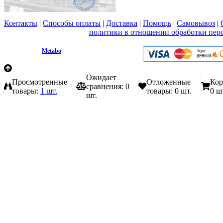
Контакты
|
Способы оплаты
|
Доставка
|
Помощь
|
Самовывоз
|
Вы принимаете условия
политики в отношении обработки пер
любой форме обратной связи на сайте metabo1.ru
© 2009 - 2026.
Metabo
Эл. почта: info@metabo1.ru
Ожидает
Просмотренные
Отложенные
Кор
сравнения:
0
товары:
1 шт.
товары:
0 шт.
0 ш
шт.