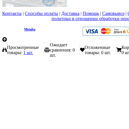
Контакты
|
Способы оплаты
|
Доставка
|
Помощь
|
Самовывоз
|
Вы принимаете условия
политики в отношении обработки пер
любой форме обратной связи на сайте metabo1.ru
© 2009 - 2026.
Metabo
Эл. почта: info@metabo1.ru
Ожидает
Просмотренные
Отложенные
Кор
сравнения:
0
товары:
1 шт.
товары:
0 шт.
0 ш
шт.