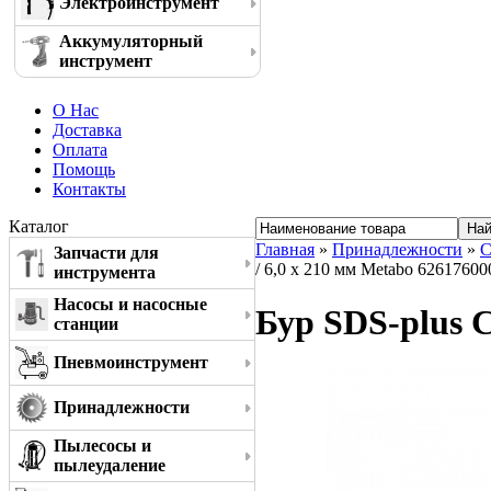
Электроинструмент
Аккумуляторный
инструмент
О Нас
Доставка
Оплата
Помощь
Контакты
Каталог
Главная
»
Принадлежности
»
С
Запчасти для
/ 6,0 x 210 мм Metabo 62617600
инструмента
Насосы и насосные
Бур SDS-plus C
станции
Пневмоинструмент
Принадлежности
Пылесосы и
пылеудаление