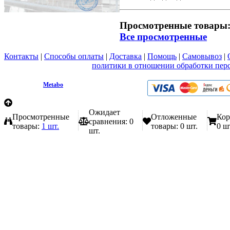
Просмотренные товары
Все просмотренные
Контакты
|
Способы оплаты
|
Доставка
|
Помощь
|
Самовывоз
|
Вы принимаете условия
политики в отношении обработки пер
любой форме обратной связи на сайте metabo1.ru
© 2009 - 2026.
Metabo
Эл. почта: info@metabo1.ru
Ожидает
Просмотренные
Отложенные
Кор
сравнения:
0
товары:
1 шт.
товары:
0 шт.
0 ш
шт.