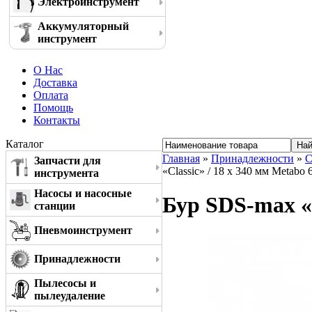
Электроинструмент
Аккумуляторный
инструмент
О Нас
Доставка
Оплата
Помощь
Контакты
Каталог
Главная
»
Принадлежности
»
С
Запчасти для
«Classic» / 18 x 340 мм Metabo
инструмента
Насосы и насосные
Бур SDS-max «C
станции
Пневмоинструмент
Принадлежности
Пылесосы и
пылеудаление