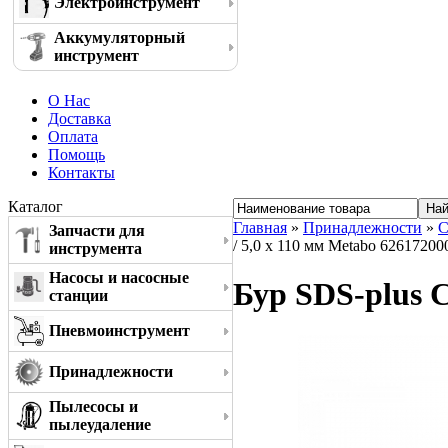
Электроинструмент
Аккумуляторный
инструмент
О Нас
Доставка
Оплата
Помощь
Контакты
Каталог
Главная
»
Принадлежности
»
С
Запчасти для
/ 5,0 x 110 мм Metabo 62617200
инструмента
Насосы и насосные
Бур SDS-plus C
станции
Пневмоинструмент
Принадлежности
Пылесосы и
пылеудаление