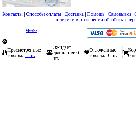
Контакты
|
Способы оплаты
|
Доставка
|
Помощь
|
Самовывоз
|
Вы принимаете условия
политики в отношении обработки пер
любой форме обратной связи на сайте metabo1.ru
© 2009 - 2026.
Metabo
Эл. почта: info@metabo1.ru
Ожидает
Просмотренные
Отложенные
Кор
сравнения:
0
товары:
1 шт.
товары:
0 шт.
0 ш
шт.