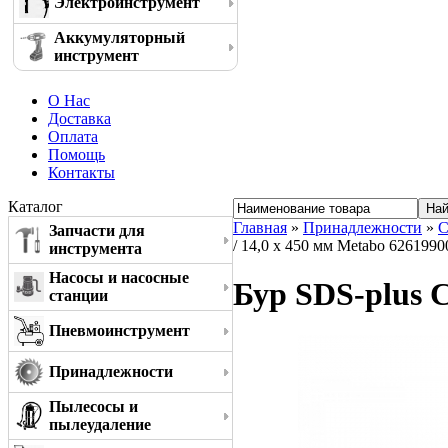
Электроинструмент
Аккумуляторный
инструмент
О Нас
Доставка
Оплата
Помощь
Контакты
Каталог
Главная
»
Принадлежности
»
С
Запчасти для
/ 14,0 x 450 мм Metabo 6261990
инструмента
Насосы и насосные
Бур SDS-plus C
станции
Пневмоинструмент
Принадлежности
Пылесосы и
пылеудаление