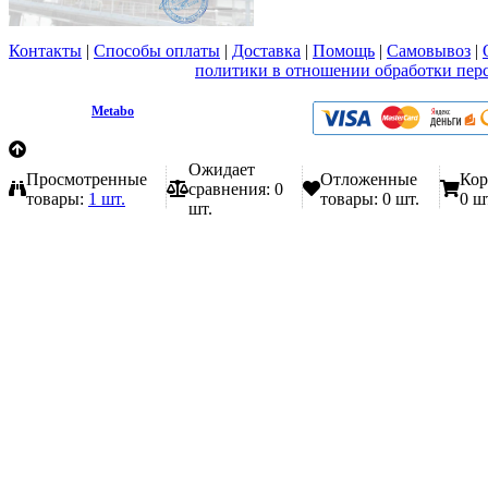
Контакты
|
Способы оплаты
|
Доставка
|
Помощь
|
Самовывоз
|
Вы принимаете условия
политики в отношении обработки пер
любой форме обратной связи на сайте metabo1.ru
© 2009 - 2026.
Metabo
Эл. почта: info@metabo1.ru
Ожидает
Просмотренные
Отложенные
Кор
сравнения:
0
товары:
1 шт.
товары:
0 шт.
0 ш
шт.