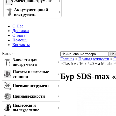
Электроинструмент
Аккумуляторный
инструмент
О Нас
Доставка
Оплата
Помощь
Контакты
Каталог
Главная
»
Принадлежности
»
С
Запчасти для
«Classic» / 16 x 540 мм Metabo
инструмента
Насосы и насосные
Бур SDS-max «C
станции
Пневмоинструмент
Принадлежности
Пылесосы и
пылеудаление