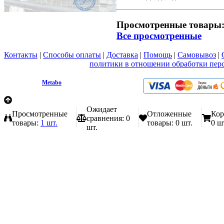
Просмотренные товары
Все просмотренные
Контакты
|
Способы оплаты
|
Доставка
|
Помощь
|
Самовывоз
|
Вы принимаете условия
политики в отношении обработки пер
любой форме обратной связи на сайте metabo1.ru
© 2009 - 2026.
Metabo
Эл. почта: info@metabo1.ru
Ожидает
Просмотренные
Отложенные
Кор
сравнения:
0
товары:
1 шт.
товары:
0 шт.
0 ш
шт.