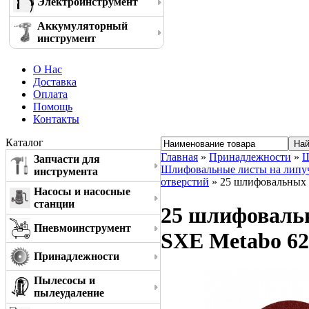
Электроинструмент
Аккумуляторный
инструмент
О Нас
Доставка
Оплата
Помощь
Контакты
Каталог
Главная
»
Принадлежности
»
Ш
Запчасти для
Шлифовальные листы на липучке
инструмента
отверстий
» 25 шлифовальных л
Насосы и насосные
станции
25 шлифовальн
Пневмоинструмент
SXE Metabo 62
Принадлежности
Пылесосы и
пылеудаление