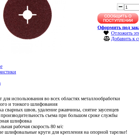
Оформить под зак
Отложить эт
Добавить к 
е
ристики
а
 для использования во всех областях металлообработки
бого и тонкого шлифования
а сварных швов, удаление ржавчины, снятие заусенцев
 производительность съема при большом сроке службы
рная шлифовка
ьная рабочая скорость 80 м/с
е шлифовальные круги для крепления на опорной тарелке!