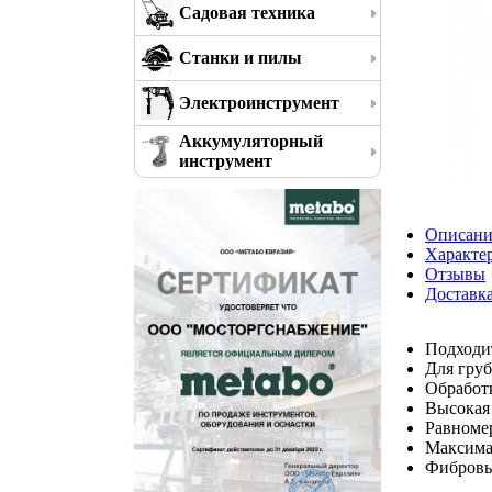
Садовая техника
Станки и пилы
Электроинструмент
Аккумуляторный
инструмент
Описани
Характе
Отзывы
Доставк
Подходит
Для гру
Обработк
Высокая
Равноме
Максимал
Фибровы