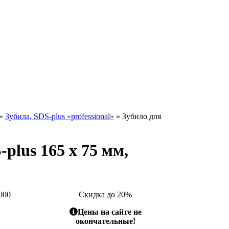
»
Зубила, SDS-plus «professional»
» Зубило для
plus 165 x 75 мм,
000
Скидка до 20%
Цены на сайте не
окончательные!