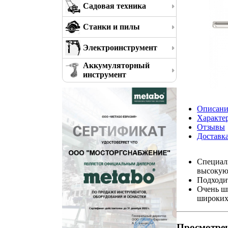
Садовая техника
Станки и пилы
Электроинструмент
Аккумуляторный
инструмент
Описани
Характе
Отзывы
Доставк
Специаль
высокую
Подходит
Очень ши
широких
Просмотре