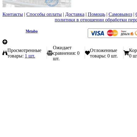
Контакты
|
Способы оплаты
|
Доставка
|
Помощь
|
Самовывоз
|
Вы принимаете условия
политики в отношении обработки пер
любой форме обратной связи на сайте metabo1.ru
© 2009 - 2026.
Metabo
Эл. почта: info@metabo1.ru
Ожидает
Просмотренные
Отложенные
Кор
сравнения:
0
товары:
1 шт.
товары:
0 шт.
0 ш
шт.