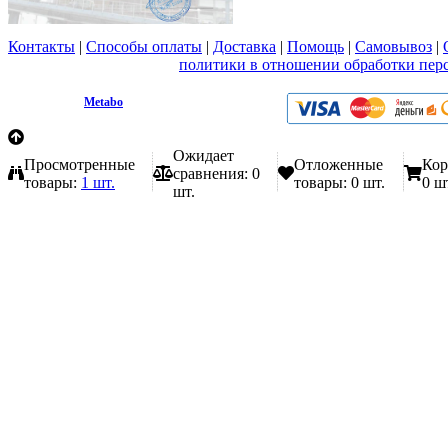
Контакты
|
Способы оплаты
|
Доставка
|
Помощь
|
Самовывоз
|
Вы принимаете условия
политики в отношении обработки пер
любой форме обратной связи на сайте metabo1.ru
© 2009 - 2026.
Metabo
Эл. почта: info@metabo1.ru
Ожидает
Просмотренные
Отложенные
Кор
сравнения:
0
товары:
1 шт.
товары:
0 шт.
0 ш
шт.