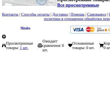
Все просмотренные
Контакты
|
Способы оплаты
|
Доставка
|
Помощь
|
Самовывоз
|
Вы принимаете условия
политики в отношении обработки пер
любой форме обратной связи на сайте metabo1.ru
© 2009 - 2026.
Metabo
Эл. почта: info@metabo1.ru
Ожидает
Просмотренные
Отложенные
Кор
сравнения:
0
товары:
1 шт.
товары:
0 шт.
0 ш
шт.