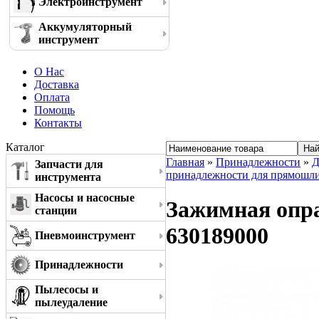
Электроинструмент
Аккумуляторный
инструмент
О Нас
Доставка
Оплата
Помощь
Контакты
Каталог
Главная
»
Принадлежности
»
Д
Запчасти для
принадлежности для прямошл
инструмента
Насосы и насосные
Зажимная опра
станции
630189000
Пневмоинструмент
Принадлежности
Пылесосы и
пылеудаление