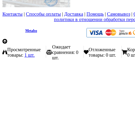
Контакты
|
Способы оплаты
|
Доставка
|
Помощь
|
Самовывоз
|
Вы принимаете условия
политики в отношении обработки пер
любой форме обратной связи на сайте metabo1.ru
© 2009 - 2026.
Metabo
Эл. почта: info@metabo1.ru
Ожидает
Просмотренные
Отложенные
Кор
сравнения:
0
товары:
1 шт.
товары:
0 шт.
0 ш
шт.