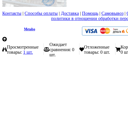
Контакты
|
Способы оплаты
|
Доставка
|
Помощь
|
Самовывоз
|
Вы принимаете условия
политики в отношении обработки пер
любой форме обратной связи на сайте metabo1.ru
© 2009 - 2026.
Metabo
Эл. почта: info@metabo1.ru
Ожидает
Просмотренные
Отложенные
Кор
сравнения:
0
товары:
1 шт.
товары:
0 шт.
0 ш
шт.