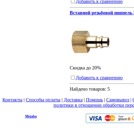
Добавить к сравнению
Вставной резьбовой ниппель 
Скидка до 20%
Добавить к сравнению
Найдено товаров:
5
Контакты
|
Способы оплаты
|
Доставка
|
Помощь
|
Самовывоз
|
Вы принимаете условия
политики в отношении обработки пер
любой форме обратной связи на сайте metabo1.ru
© 2009 - 2026.
Metabo
Эл. почта: info@metabo1.ru