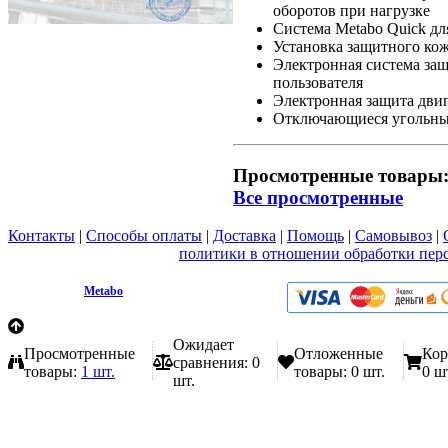
оборотов при нагрузке
Система Metabo Quick д
Установка защитного кож
Электронная система защ
пользователя
Электронная защита двиг
Отключающиеся угольные
Просмотренные товары
Все просмотренные
Контакты
|
Способы оплаты
|
Доставка
|
Помощь
|
Самовывоз
|
Вы принимаете условия
политики в отношении обработки пер
любой форме обратной связи на сайте metabo1.ru
© 2009 - 2026.
Metabo
Эл. почта: info@metabo1.ru
Ожидает
Просмотренные
Отложенные
Кор
сравнения:
0
товары:
1 шт.
товары:
0 шт.
0 ш
шт.