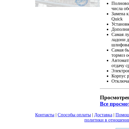
Полновол
числа об
Замена 
Quick
Установк
Дополнит
Самая лу
ладони д
шлифова
Самая бы
тормоз о
Автомати
отдачу с
Электрон
Корпус р
Отключа
Просмотре
Все просмо
Контакты
|
Способы оплаты
|
Доставка
|
Помо
Вы принимаете условия
политики в отношени
любой форме обратной связи на сайте metabo1.