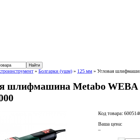
ктроинструмент
»
Болгарки (ушм)
»
125 мм
» Угловая шлифмашин
ая шлифмашина Metabo WEBA 1
000
Код товара:
600514
Ваша цена:
–