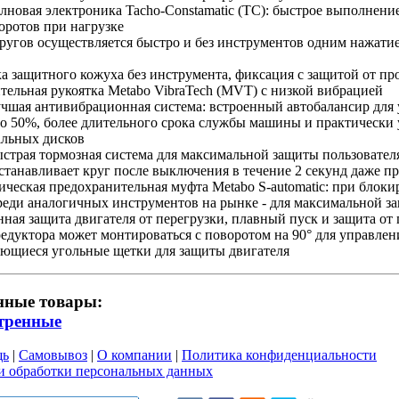
новая электроника Tacho-Constamatic (TC): быстрое выполнение
оротов при нагрузке
кругов осуществляется быстро и без инструментов одним нажат
а защитного кожуха без инструмента, фиксация с защитой от п
ельная рукоятка Metabo VibraTech (MVT) с низкой вибрацией
чшая антивибрационная система: встроенный автобалансир для
о 50%, более длительного срока службы машины и практически 
льных дисков
страя тормозная система для максимальной защиты пользовате
станавливает круг после выключения в течение 2 секунд даже 
ческая предохранительная муфта Metabo S-automatic: при блок
реди аналогичных инструментов на рынке - для максимальной з
ная защита двигателя от перегрузки, плавный пуск и защита от
едуктора может монтироваться с поворотом на 90° для управлен
ющиеся угольные щетки для защиты двигателя
нные товары:
тренные
щь
|
Самовывоз
|
О компании
|
Политика конфиденциальности
и обработки персональных данных
и пользовательского соглашен
ru