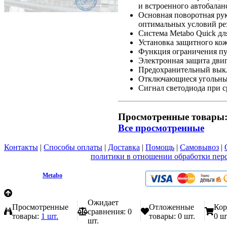
и встроенного автобалан
Основная поворотная рук
оптимальных условий ре
Система Metabo Quick д
Установка защитного кож
Функция ограничения пу
Электронная защита двиг
Предохранительный выкл
Отключающиеся угольные
Сигнал светодиода при с
Просмотренные товары
Все просмотренные
Контакты
|
Способы оплаты
|
Доставка
|
Помощь
|
Самовывоз
|
Вы принимаете условия
политики в отношении обработки пер
любой форме обратной связи на сайте metabo1.ru
© 2009 - 2026.
Metabo
Эл. почта: info@metabo1.ru
Ожидает
Просмотренные
Отложенные
Кор
сравнения:
0
товары:
1 шт.
товары:
0 шт.
0 ш
шт.