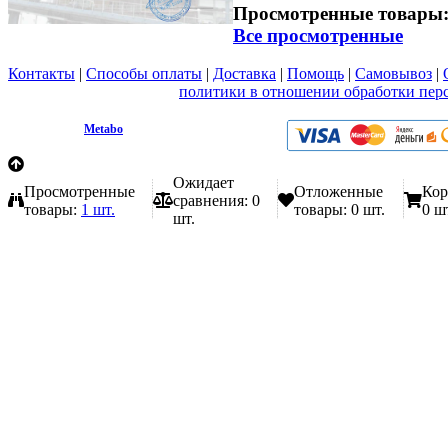
Просмотренные товары
Все просмотренные
Контакты
|
Способы оплаты
|
Доставка
|
Помощь
|
Самовывоз
|
Вы принимаете условия
политики в отношении обработки пер
любой форме обратной связи на сайте metabo1.ru
© 2009 - 2026.
Metabo
Эл. почта: info@metabo1.ru
Ожидает
Просмотренные
Отложенные
Кор
сравнения:
0
товары:
1 шт.
товары:
0 шт.
0 ш
шт.