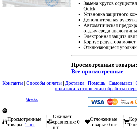
Замена кругов осуществ
Quick
Установка защитного кож
Дополнительная рукоятка
Автоматическая предохра
отдачу среди аналогичны
Электронная защита двиг
Корпус редуктора может 
Отключающиеся угольные
Просмотренные товары
Все просмотренные
Контакты
|
Способы оплаты
|
Доставка
|
Помощь
|
Самовывоз
|
Вы принимаете условия
политики в отношении обработки пер
любой форме обратной связи на сайте metabo1.ru
© 2009 - 2026.
Metabo
Эл. почта: info@metabo1.ru
Ожидает
Просмотренные
Отложенные
Кор
сравнения:
0
товары:
1 шт.
товары:
0 шт.
0 ш
шт.