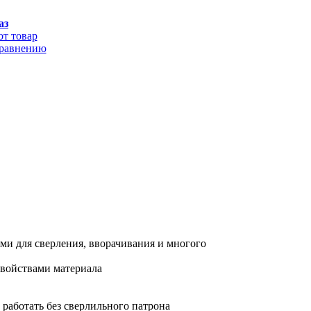
аз
от товар
сравнению
ми для сверления, вворачивания и многого
свойствами материала
работать без сверлильного патрона