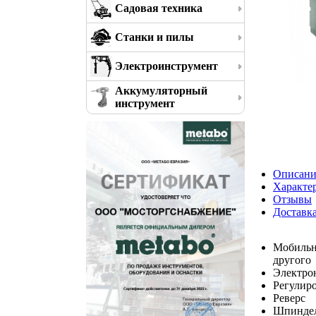
Садовая техника
Станки и пилы
Электроинструмент
Аккумуляторный
инструмент
Описани
Характе
Отзывы
Доставк
Мобильна
другого
Электрон
Регулиро
Реверс
Шпиндель