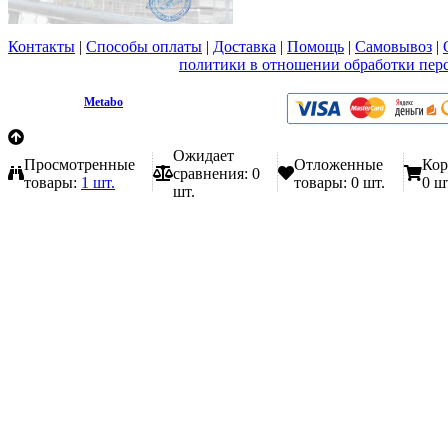
Контакты
|
Способы оплаты
|
Доставка
|
Помощь
|
Самовывоз
|
Вы принимаете условия
политики в отношении обработки пер
любой форме обратной связи на сайте metabo1.ru
© 2009 - 2026.
Metabo
Эл. почта: info@metabo1.ru
Ожидает
Просмотренные
Отложенные
Кор
сравнения:
0
товары:
1 шт.
товары:
0 шт.
0 ш
шт.