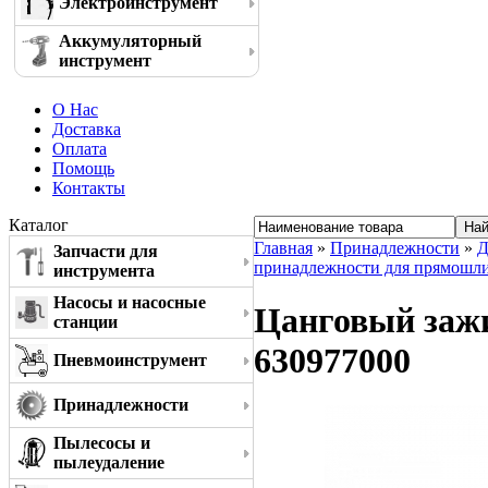
Электроинструмент
Аккумуляторный
инструмент
О Нас
Доставка
Оплата
Помощь
Контакты
Каталог
Главная
»
Принадлежности
»
Д
Запчасти для
принадлежности для прямошл
инструмента
Насосы и насосные
Цанговый зажи
станции
630977000
Пневмоинструмент
Принадлежности
Пылесосы и
пылеудаление