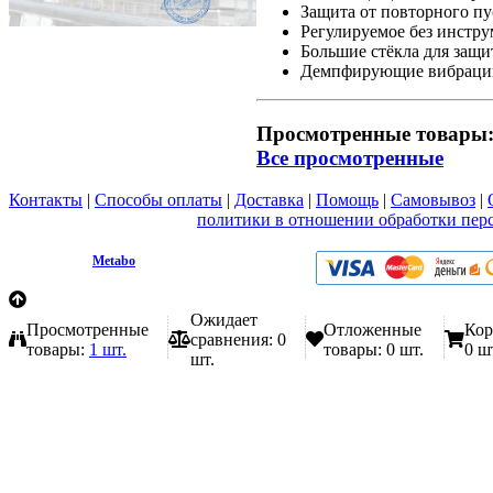
Защита от повторного пу
Регулируемое без инстру
Большие стёкла для защит
Демпфирующие вибрацию
Просмотренные товары
Все просмотренные
Контакты
|
Способы оплаты
|
Доставка
|
Помощь
|
Самовывоз
|
Вы принимаете условия
политики в отношении обработки пер
любой форме обратной связи на сайте metabo1.ru
© 2009 - 2026.
Metabo
Эл. почта: info@metabo1.ru
Ожидает
Просмотренные
Отложенные
Кор
сравнения:
0
товары:
1 шт.
товары:
0 шт.
0 ш
шт.