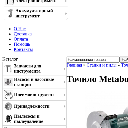
Электроинструмент
Аккумуляторный
инструмент
О Нас
Доставка
Оплата
Помощь
Контакты
Каталог
Главная
»
Станки и пилы
»
То
Запчасти для
инструмента
Точило Metabo
Насосы и насосные
станции
Пневмоинструмент
Принадлежности
Пылесосы и
пылеудаление