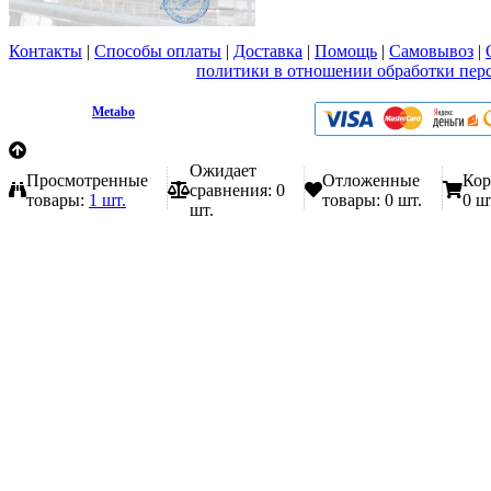
Контакты
|
Способы оплаты
|
Доставка
|
Помощь
|
Самовывоз
|
Вы принимаете условия
политики в отношении обработки пер
любой форме обратной связи на сайте metabo1.ru
© 2009 - 2026.
Metabo
Эл. почта: info@metabo1.ru
Ожидает
Просмотренные
Отложенные
Кор
сравнения:
0
товары:
1 шт.
товары:
0 шт.
0 ш
шт.