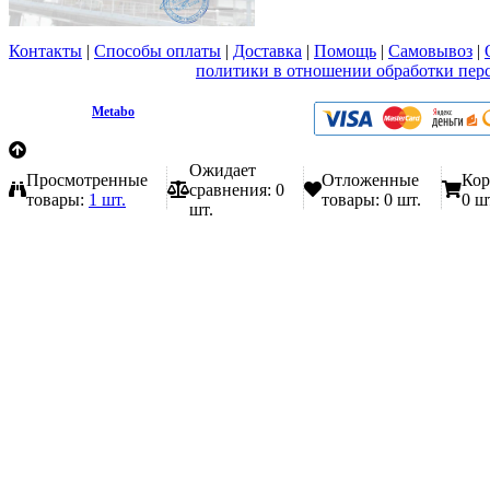
Контакты
|
Способы оплаты
|
Доставка
|
Помощь
|
Самовывоз
|
Вы принимаете условия
политики в отношении обработки пер
любой форме обратной связи на сайте metabo1.ru
© 2009 - 2026.
Metabo
Эл. почта: info@metabo1.ru
Ожидает
Просмотренные
Отложенные
Кор
сравнения:
0
товары:
1 шт.
товары:
0 шт.
0 ш
шт.