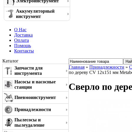
Электроинструмент
Аккумуляторный
инструмент
О Нас
Доставка
Оплата
Помощь
Контакты
Каталог
Главная
»
Принадлежности
»
С
Запчасти для
по дереву CV 12x151 мм Metab
инструмента
Насосы и насосные
Сверло по дер
станции
Пневмоинструмент
Принадлежности
Пылесосы и
пылеудаление