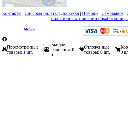
Контакты
|
Способы оплаты
|
Доставка
|
Помощь
|
Самовывоз
|
Вы принимаете условия
политики в отношении обработки пер
любой форме обратной связи на сайте metabo1.ru
© 2009 - 2026.
Metabo
Эл. почта: info@metabo1.ru
Ожидает
Просмотренные
Отложенные
Кор
сравнения:
0
товары:
1 шт.
товары:
0 шт.
0 ш
шт.