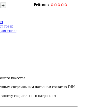
Рейтинг:
аз
от товар
сравнению
чшего качества
менным сверлильным патроном согласно DIN
 защиту сверлильного патрона от