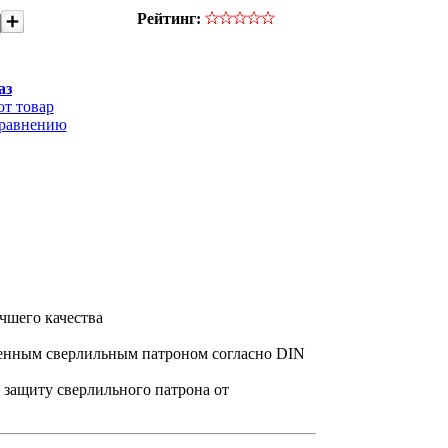
Рейтинг:
аз
от товар
сравнению
чшего качества
менным сверлильным патроном согласно DIN
 защиту сверлильного патрона от