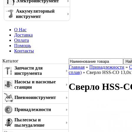
Электроинструмент
Аккумуляторный
инструмент
О Нас
Доставка
Оплата
Помощь
Контакты
Каталог
Главная
»
Принадлежности
»
С
Запчасти для
сплав)
» Сверло HSS-CO 13,0x
инструмента
Насосы и насосные
Сверло HSS-CO
станции
Пневмоинструмент
Принадлежности
Пылесосы и
пылеудаление