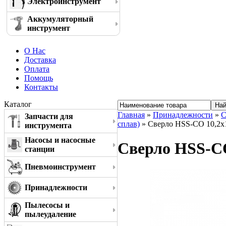
Электроинструмент
Аккумуляторный
инструмент
О Нас
Доставка
Оплата
Помощь
Контакты
Каталог
Главная
»
Принадлежности
»
С
Запчасти для
сплав)
» Сверло HSS-CO 10,2x
инструмента
Насосы и насосные
Сверло HSS-CO
станции
Пневмоинструмент
Принадлежности
Пылесосы и
пылеудаление