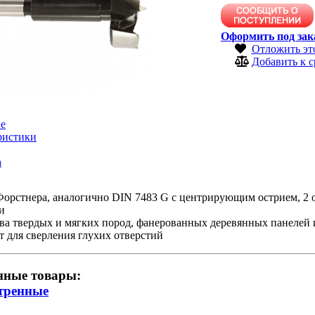
Оформить под зак
Отложить эт
Добавить к 
е
ристики
а
Форстнера, аналогично DIN 7483 G с центрирующим острием, 2
и
ва твердых и мягких пород, фанерованных деревянных панелей и
 для сверления глухих отверстий
нные товары:
тренные