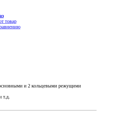
аз
от товар
сравнению
 основными и 2 кольцевыми режущими
 т.д.