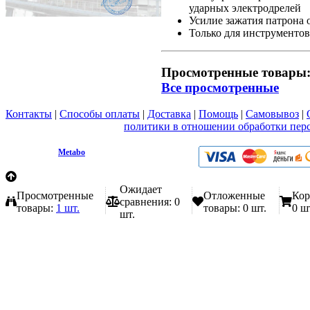
ударных электродрелей
Усилие зажатия патрона 
Только для инструменто
Просмотренные товары
Все просмотренные
Контакты
|
Способы оплаты
|
Доставка
|
Помощь
|
Самовывоз
|
Вы принимаете условия
политики в отношении обработки пер
любой форме обратной связи на сайте metabo1.ru
© 2009 - 2026.
Metabo
Эл. почта: info@metabo1.ru
Ожидает
Просмотренные
Отложенные
Кор
сравнения:
0
товары:
1 шт.
товары:
0 шт.
0 ш
шт.