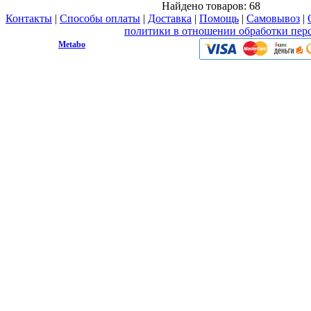
Найдено товаров:
68
Контакты
|
Способы оплаты
|
Доставка
|
Помощь
|
Самовывоз
|
Вы принимаете условия
политики в отношении обработки пер
© 2009 - 2026.
Metabo
Эл. почта: info@metabo1.ru