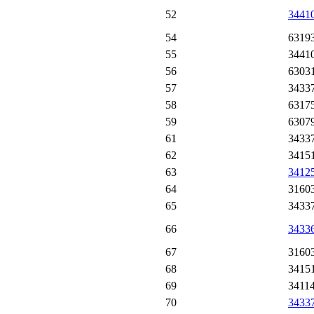
52
3441
54
6319
55
3441
56
6303
57
3433
58
6317
59
6307
61
3433
62
3415
63
3412
64
3160
65
3433
66
3433
67
3160
68
3415
69
3411
70
3433