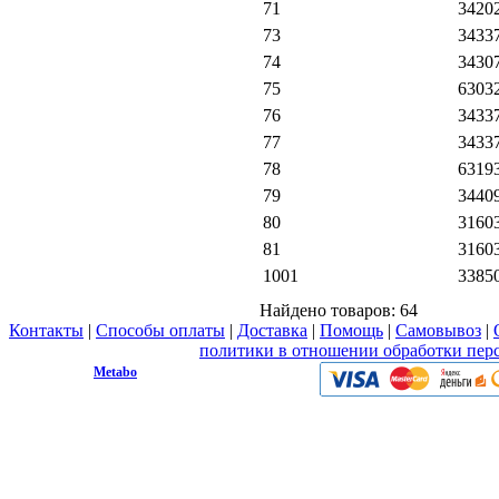
71
3420
73
3433
74
3430
75
6303
76
3433
77
3433
78
6319
79
3440
80
3160
81
3160
1001
3385
Найдено товаров:
64
Контакты
|
Способы оплаты
|
Доставка
|
Помощь
|
Самовывоз
|
Вы принимаете условия
политики в отношении обработки пер
© 2009 - 2026.
Metabo
Эл. почта: info@metabo1.ru