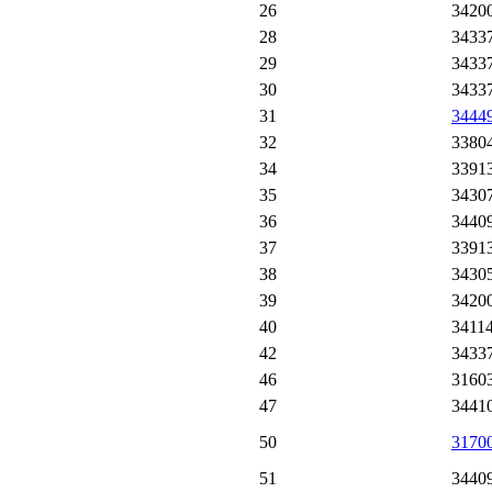
26
3420
28
3433
29
3433
30
3433
31
3444
32
3380
34
3391
35
3430
36
3440
37
3391
38
3430
39
3420
40
3411
42
3433
46
3160
47
3441
50
3170
51
3440