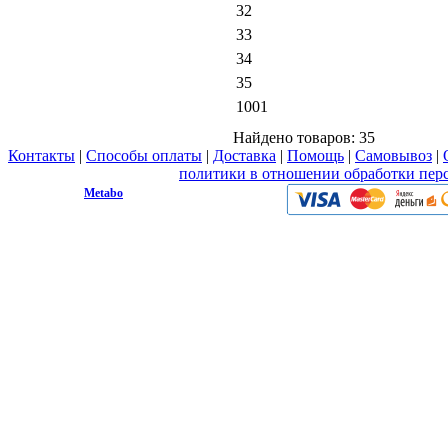
32
33
34
35
1001
Найдено товаров:
35
Контакты
|
Способы оплаты
|
Доставка
|
Помощь
|
Самовывоз
|
Вы принимаете условия
политики в отношении обработки пер
© 2009 - 2026.
Metabo
Эл. почта: info@metabo1.ru