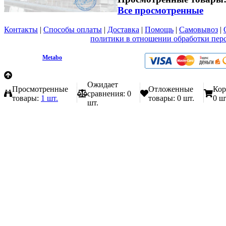
Все просмотренные
Контакты
|
Способы оплаты
|
Доставка
|
Помощь
|
Самовывоз
|
Вы принимаете условия
политики в отношении обработки пер
любой форме обратной связи на сайте metabo1.ru
© 2009 - 2026.
Metabo
Эл. почта: info@metabo1.ru
Ожидает
Просмотренные
Отложенные
Кор
сравнения:
0
товары:
1 шт.
товары:
0 шт.
0 ш
шт.