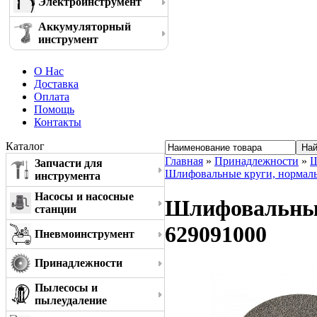
Электроинструмент
Аккумуляторный
инструмент
О Нас
Доставка
Оплата
Помощь
Контакты
Каталог
Главная
»
Принадлежности
»
Ш
Запчасти для
Шлифовальные круги, нормал
инструмента
Насосы и насосные
Шлифовальный 
станции
629091000
Пневмоинструмент
Принадлежности
Пылесосы и
пылеудаление