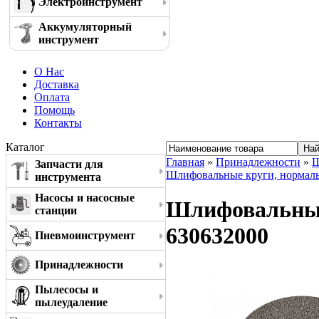
Электроинструмент
Аккумуляторный
инструмент
О Нас
Доставка
Оплата
Помощь
Контакты
Каталог
Главная
»
Принадлежности
»
Ш
Запчасти для
Шлифовальные круги, нормал
инструмента
Насосы и насосные
Шлифовальный 
станции
630632000
Пневмоинструмент
Принадлежности
Пылесосы и
пылеудаление