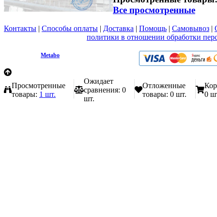
Все просмотренные
Контакты
|
Способы оплаты
|
Доставка
|
Помощь
|
Самовывоз
|
Вы принимаете условия
политики в отношении обработки пер
любой форме обратной связи на сайте metabo1.ru
© 2009 - 2026.
Metabo
Эл. почта: info@metabo1.ru
Ожидает
Просмотренные
Отложенные
Кор
сравнения:
0
товары:
1 шт.
товары:
0 шт.
0 ш
шт.