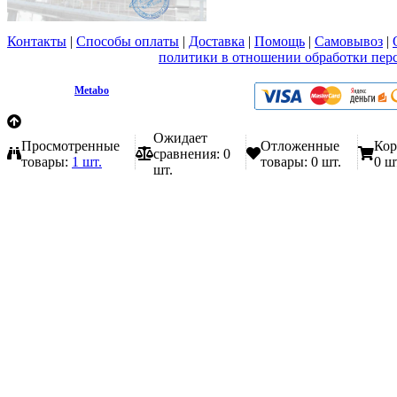
Контакты
|
Способы оплаты
|
Доставка
|
Помощь
|
Самовывоз
|
Вы принимаете условия
политики в отношении обработки пер
любой форме обратной связи на сайте metabo1.ru
© 2009 - 2026.
Metabo
Эл. почта: info@metabo1.ru
Ожидает
Просмотренные
Отложенные
Кор
сравнения:
0
товары:
1 шт.
товары:
0 шт.
0 ш
шт.