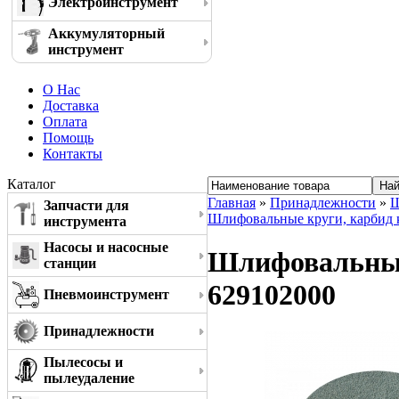
Электроинструмент
Аккумуляторный
инструмент
О Нас
Доставка
Оплата
Помощь
Контакты
Каталог
Главная
»
Принадлежности
»
Ш
Запчасти для
Шлифовальные круги, карбид 
инструмента
Насосы и насосные
Шлифовальный 
станции
629102000
Пневмоинструмент
Принадлежности
Пылесосы и
пылеудаление