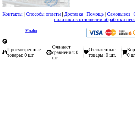
Контакты
|
Способы оплаты
|
Доставка
|
Помощь
|
Самовывоз
|
Вы принимаете условия
политики в отношении обработки пер
любой форме обратной связи на сайте metabo1.ru
© 2009 - 2026.
Metabo
Эл. почта: info@metabo1.ru
Ожидает
Просмотренные
Отложенные
Кор
сравнения:
0
товары:
0 шт.
товары:
0 шт.
0 ш
шт.