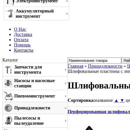
Электроинструмент
Аккумуляторный
инструмент
О Нас
Доставка
Оплата
Помощь
Контакты
Каталог
Главная
»
Принадлежности
»
Ш
Запчасти для
Шлифовальные пластины с ли
инструмента
Насосы и насосные
Шлифовальные
станции
Пневмоинструмент
Сортировка:
название
▲
▼
ц
Принадлежности
Перфорированная шлифовальн
Пылесосы и
пылеудаление