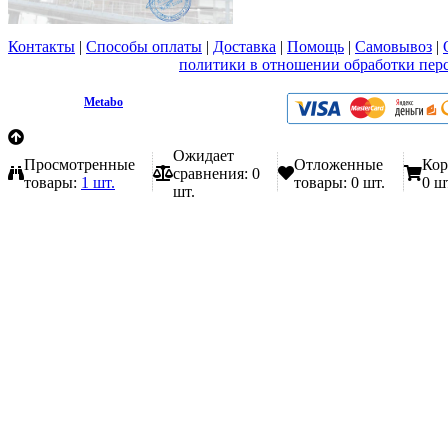
Контакты
|
Способы оплаты
|
Доставка
|
Помощь
|
Самовывоз
|
Вы принимаете условия
политики в отношении обработки пер
любой форме обратной связи на сайте metabo1.ru
© 2009 - 2026.
Metabo
Эл. почта: info@metabo1.ru
Ожидает
Просмотренные
Отложенные
Кор
сравнения:
0
товары:
1 шт.
товары:
0 шт.
0 ш
шт.