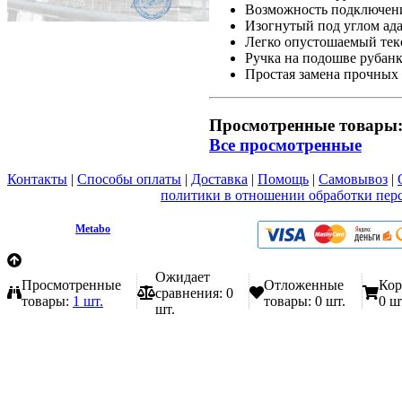
Возможность подключени
Изогнутый под углом ада
Легко опустошаемый тек
Ручка на подошве рубанк
Простая замена прочных
Просмотренные товары
Все просмотренные
Контакты
|
Способы оплаты
|
Доставка
|
Помощь
|
Самовывоз
|
Вы принимаете условия
политики в отношении обработки пер
любой форме обратной связи на сайте metabo1.ru
© 2009 - 2026.
Metabo
Эл. почта: info@metabo1.ru
Ожидает
Просмотренные
Отложенные
Кор
сравнения:
0
товары:
1 шт.
товары:
0 шт.
0 ш
шт.