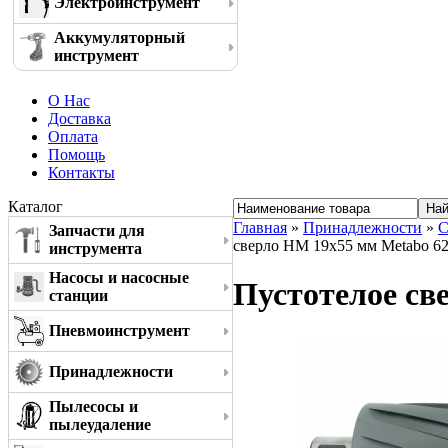
Электроинструмент
Аккумуляторный
инструмент
О Нас
Доставка
Оплата
Помощь
Контакты
Каталог
Главная
»
Принадлежности
»
С
Запчасти для
сверло HM 19x55 мм Metabo 6
инструмента
Насосы и насосные
Пустотелое св
станции
Пневмоинструмент
Принадлежности
Пылесосы и
пылеудаление