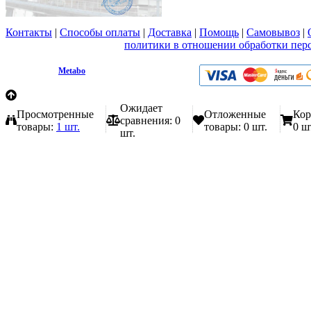
Контакты
|
Способы оплаты
|
Доставка
|
Помощь
|
Самовывоз
|
Вы принимаете условия
политики в отношении обработки пер
любой форме обратной связи на сайте metabo1.ru
© 2009 - 2026.
Metabo
Эл. почта: info@metabo1.ru
Ожидает
Просмотренные
Отложенные
Кор
сравнения:
0
товары:
1 шт.
товары:
0 шт.
0 ш
шт.