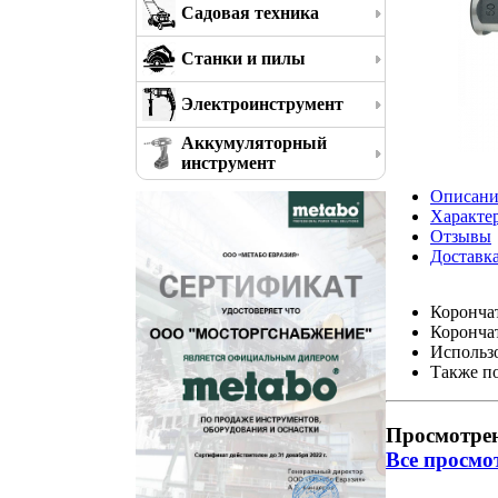
Садовая техника
Станки и пилы
Электроинструмент
Аккумуляторный
инструмент
Описани
Характе
Отзывы
Доставк
Корончат
Корончат
Использ
Также п
Просмотре
Все просмо