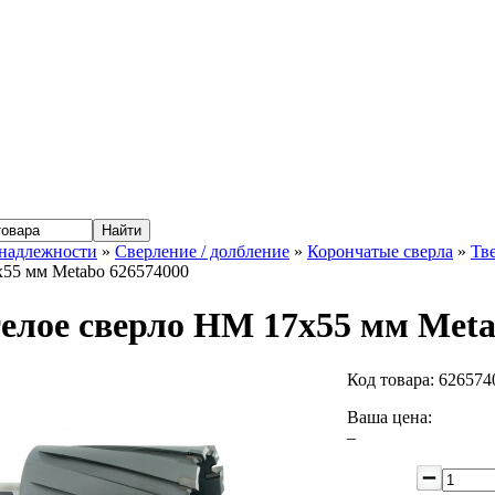
надлежности
»
Сверление / долбление
»
Корончатые сверла
»
Тв
x55 мм Metabo 626574000
елое сверло HM 17x55 мм Meta
Код товара:
626574
Ваша цена:
–