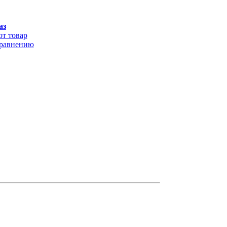
аз
от товар
сравнению