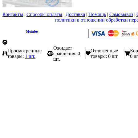
Контакты
|
Способы оплаты
|
Доставка
|
Помощь
|
Самовывоз
|
Вы принимаете условия
политики в отношении обработки пер
любой форме обратной связи на сайте metabo1.ru
© 2009 - 2026.
Metabo
Эл. почта: info@metabo1.ru
Ожидает
Просмотренные
Отложенные
Кор
сравнения:
0
товары:
1 шт.
товары:
0 шт.
0 ш
шт.