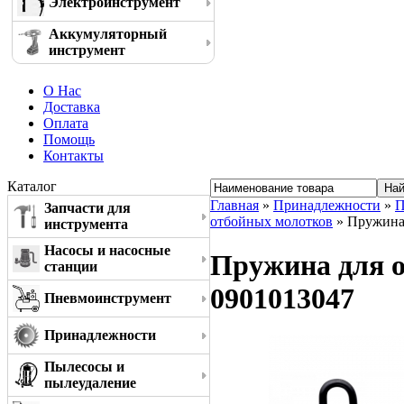
Электроинструмент
Аккумуляторный
инструмент
О Нас
Доставка
Оплата
Помощь
Контакты
Каталог
Главная
»
Принадлежности
»
П
Запчасти для
отбойных молотков
» Пружина 
инструмента
Насосы и насосные
Пружина для о
станции
0901013047
Пневмоинструмент
Принадлежности
Пылесосы и
пылеудаление