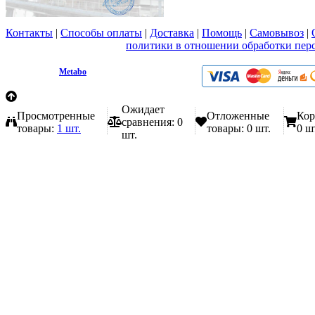
Контакты
|
Способы оплаты
|
Доставка
|
Помощь
|
Самовывоз
|
Вы принимаете условия
политики в отношении обработки пер
любой форме обратной связи на сайте metabo1.ru
© 2009 - 2026.
Metabo
Эл. почта: info@metabo1.ru
Ожидает
Просмотренные
Отложенные
Кор
сравнения:
0
товары:
1 шт.
товары:
0 шт.
0 ш
шт.