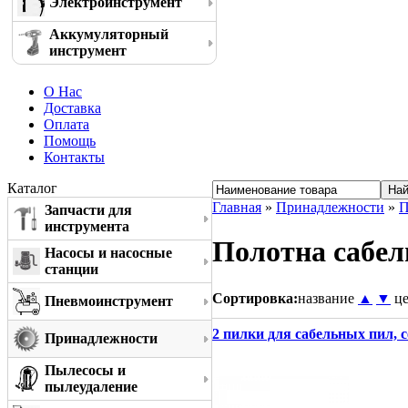
Электроинструмент
Аккумуляторный
инструмент
О Нас
Доставка
Оплата
Помощь
Контакты
Каталог
Главная
»
Принадлежности
»
П
Запчасти для
инструмента
Полотна сабел
Насосы и насосные
станции
Сортировка:
название
▲
▼
ц
Пневмоинструмент
2 пилки для сабельных пил, с
Принадлежности
Пылесосы и
пылеудаление