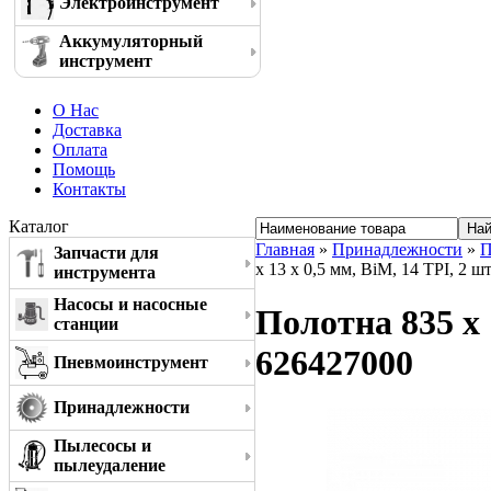
Электроинструмент
Аккумуляторный
инструмент
О Нас
Доставка
Оплата
Помощь
Контакты
Каталог
Главная
»
Принадлежности
»
П
Запчасти для
x 13 x 0,5 мм, BiM, 14 TPI, 2 
инструмента
Насосы и насосные
Полотна 835 x 
станции
626427000
Пневмоинструмент
Принадлежности
Пылесосы и
пылеудаление