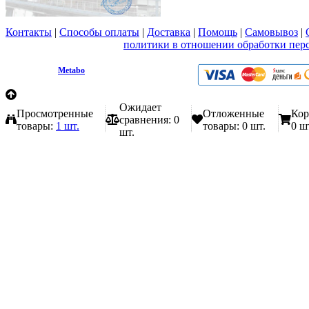
Контакты
|
Способы оплаты
|
Доставка
|
Помощь
|
Самовывоз
|
Вы принимаете условия
политики в отношении обработки пер
любой форме обратной связи на сайте metabo1.ru
© 2009 - 2026.
Metabo
Эл. почта: info@metabo1.ru
Ожидает
Просмотренные
Отложенные
Кор
сравнения:
0
товары:
1 шт.
товары:
0 шт.
0 ш
шт.