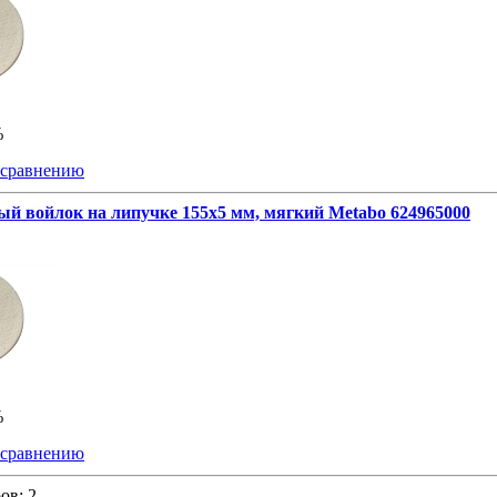
%
 сравнению
й войлок на липучке 155x5 мм, мягкий Metabo 624965000
%
 сравнению
ров:
2