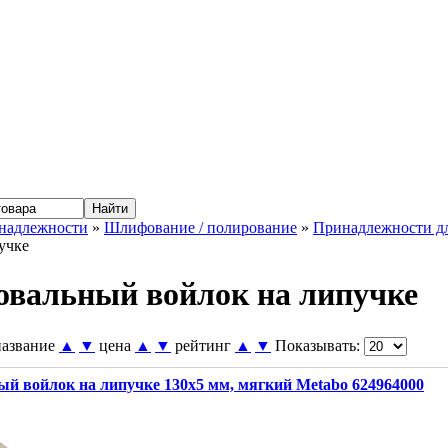
надлежности
»
Шлифование / полирование
»
Принадлежности д
учке
вальный войлок на липучке
название
▲
▼
цена
▲
▼
рейтинг
▲
▼
Показывать:
й войлок на липучке 130x5 мм, мягкий Metabo 624964000