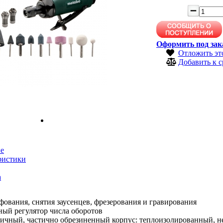
Оформить под зак
Отложить эт
Добавить к 
е
ристики
а
ования, снятия заусенцев, фрезерования и гравирования
ный регулятор числа оборотов
чный, частично обрезиненный корпус: теплоизолированный, не 